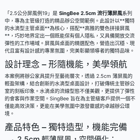
「2.5公分屏風例19」是
SingBee 2.5cm 流行薄屏風
系列
中，專為主管級打造的精品辦公空間範例。此設計以**獨特
的水滴型主管桌面**為核心，搭配**高雅的雙色拼接屏風
**，巧妙地界定出一個既能保有個人隱私，又具備開放交流
彈性的工作場域。屏風與桌面的精選配色，營造出沉穩、現
代且富有設計感的專業氛圍，完美彰顯領導者的獨特品味。
設計理念 – 形隨機能，美學領航
本案例將辦公家具提升至藝術層次，透過 2.5cm 薄屏風的
輕盈架構，結合創新的水滴型桌面設計，打破傳統主管辦公
室的刻板印象。水滴桌的流線型態不僅美觀，更提供了彈性
的會客與作業空間。SingBee 旨在為主管級客戶提供一個不
僅能高效決策，更能在美學氛圍中激發靈感的卓越辦公環
境。
產品特色 – 獨特造型，機能完備
2.5cm 輕薄屏風，空間優化：