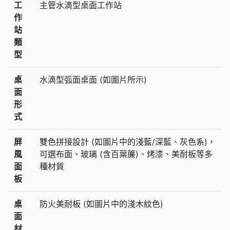
工
主管水滴型桌面工作站
作
站
類
型
桌
水滴型弧面桌面 (如圖片所示)
面
形
式
屏
雙色拼接設計 (如圖片中的淺藍/深藍、灰色系)，
風
可選布面、玻璃 (含百葉簾)、烤漆、美耐板等多
面
種材質
板
桌
防火美耐板 (如圖片中的淺木紋色)
面
材