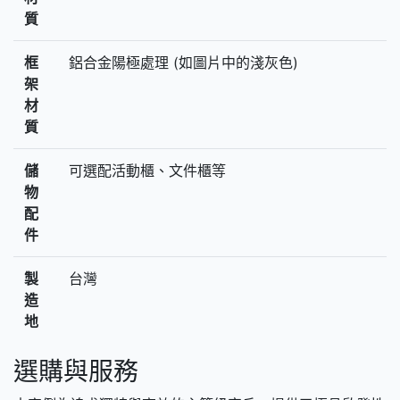
質
框
鋁合金陽極處理 (如圖片中的淺灰色)
架
材
質
儲
可選配活動櫃、文件櫃等
物
配
件
製
台灣
造
地
選購與服務