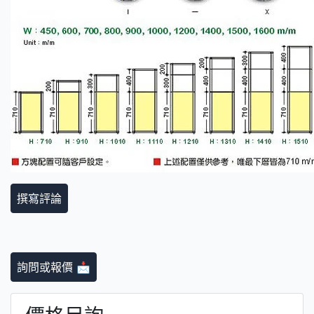
撰寫評論
詢問或報價 📩