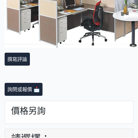
撰寫評論
詢問或報價 📩
價格另詢