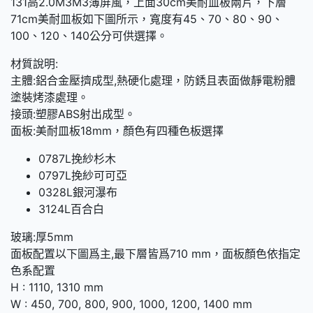
131高2.0M3M3薄屏風，上面30cm美耐皿板兩片，下層
71cm美耐皿板如下圖所示，寬度有45、70、80、90、
100、120、140公分可供選擇。
材質說明:
主體:鋁合金壓擠成型,熱硬化處理，防銹且表面做靜電粉體
塗裝烤漆處理。
接頭:塑膠ABS射出成型。
面板:美耐皿板18mm，顏色有四種色板選擇
0787L挽紗杉木
0797L挽紗可可亞
0328L銀河瀑布
3124L百合白
玻璃:厚5mm
面板配置以下圖爲主,最下層皆爲710 mm，面板顏色依指定
色系配置
H : 1110, 1310 mm
W : 450, 700, 800, 900, 1000, 1200, 1400 mm