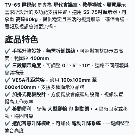
TV-65 電視架
是專為
現代會議室、教學場域、展覽展示
需求所設計的多功能支撐裝置，適用
55-75吋顯示器
，可
承重
高達60kg
，提供穩定且靈活的視覺體驗，確保會議、
簡報及視訊會議更流暢。
產品特色
✔
手搖升降設計
-
無需拆卸螺絲
，可輕鬆調整顯示器高
度，範圍達
400mm
✔
三段顯示角度
- 可調整
0°、5°、10°
，適應不同簡報與
會議場景
✔
VESA孔距兼容
- 適用
100x100mm 至
600x400mm
，支援多種顯示器品牌
✔
加掛式棚板設計
- 方便擺放會議連結設備、視訊裝置，
提高工作效率
✔
移動便利
- 配備
大型腳輪
與
制動鎖
，可隨時固定或移
動，穩固可靠
✔
選配智慧升降模組
- 可加裝
電動升降系統
，一鍵調整至
適合高度