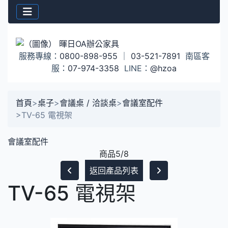
服務專線：
0800-898-955
｜
03-521-7891
南區客
服：
07-974-3358
LINE：
@hzoa
首頁
>
桌子
>
會議桌 / 洽談桌
>
會議室配件
>
TV-65 電視架
會議室配件
商品5/8
返回產品列表
TV-65 電視架