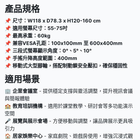
產品規格
📌
尺寸：W118 x D78.3 x H120-160 cm
📌
適用螢幕尺寸：55-75吋
📌
最高承重：60kg
📌
兼容VESA孔距：100x100mm 至 600x400mm
📌
三段式螢幕顯示角度：0°、5°、10°
📌
手搖升降高度範圍：400mm
📌
移動式大型腳輪，搭配制動鎖安全壓扣，確保穩固性
適用場景
🏢
企業會議室
- 提供穩定支撐與靈活調整，提升視訊會議
與簡報體驗
🏫
教育培訓機構
- 適用於課堂教學、研討會等多功能演示
空間
🎤
展覽與展示會場
- 方便移動與調整，讓品牌展示更具吸
引力
🏠
居家娛樂中心
- 家庭劇院、遊戲房使用，增強沉浸式觀