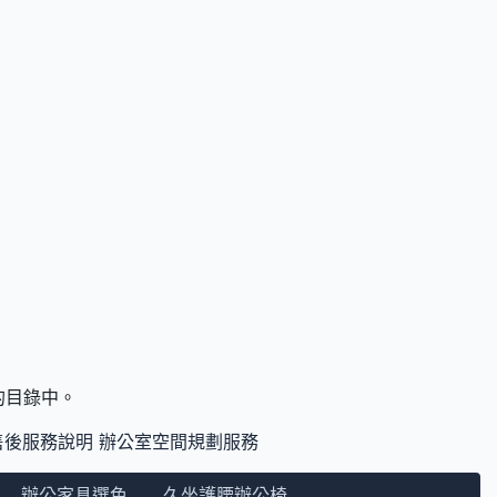
們的目錄中。
售後服務說明
辦公室空間規劃服務
辦公家具選色
久坐護腰辦公椅