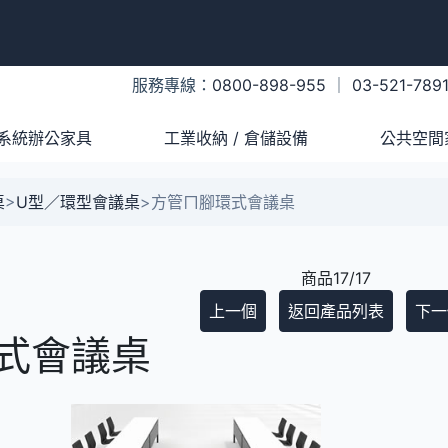
服務專線：
0800-898-955
｜
03-521-789
系統辦公家具
工業收納 / 倉儲設備
公共空間
桌
>
U型／環型會議桌
>
方管ㄇ腳環式會議桌
商品17/17
上一個
返回產品列表
下一
式會議桌