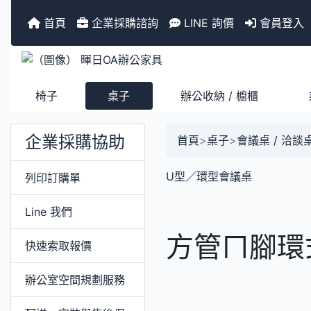
首頁
企業採購諮詢
LINE 詢價
會員登入
椅子
桌子
辦公收納 / 櫥櫃
企業採購協助
首頁
>
桌子
>
會議桌 / 洽談
U型／環型會議桌
列印訂購單
Line 我們
方管ㄇ腳環
快速索取報價
辦公室空間規劃服務