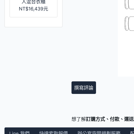
人混合衣櫃
NT$16,439元
撰寫評論
想了解
訂購方式、付款、運送
Line 我們
快速索取報價
辦公室空間規劃服務