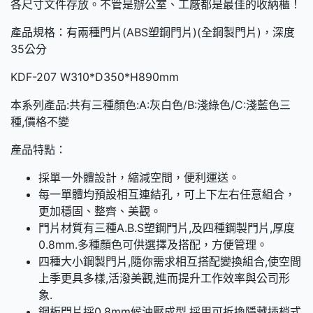
各尺寸文件存放。不管是辦公室、工廠都是最佳的收納櫃！
產品規格：有兩種門片(ABS塑鋼門片)(全鋼製門片)，深度
35公分
KDF-207 W310*D350*H890mm
本系列產品:共有三種顏色:A:灰白色/B:淺綠色/C:淺藍色三
種,價格不變
產品特點：
採單一外體設計，縮減空間，便利運送。
每一單體均預設相互連結孔，可上下左右任意組合，
更加穩固、整齊、美觀。
門片材質有三種A.B.S塑鋼門片,及四種鋼製門片,厚度
0.8mm.多種顏色可供選擇及搭配，方便管理。
四種大小鋼製門片,隨你需求相互搭配變換組合,使空間
上季更具多樣,活潑美觀,進而提升工作效率與公司形
象.
鋼板門片採0.8mm候沖壓成型,採用可拆換隱藏插梢式