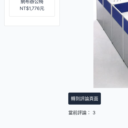
網布辦公椅
NT$1,776元
轉到評論頁面
當前評論： 3