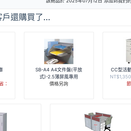
該商品於 2025年07月12日 添加到我
戶還購買了...
庫
SB-A4 A4文件盤(平放
CC型活動
式)-2.5薄屏風專用
NT$1,3
省：
價格另詢
節