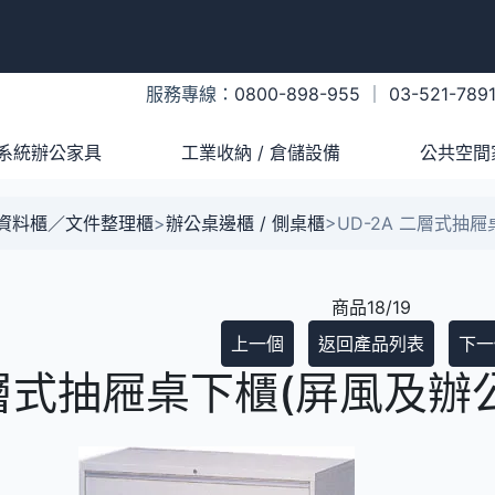
服務專線：
0800-898-955
｜
03-521-789
系統辦公家具
工業收納 / 倉儲設備
公共空間
A資料櫃／文件整理櫃
>
辦公桌邊櫃 / 側桌櫃
>
UD-2A 二層式抽
商品18/19
上一個
返回產品列表
下一
二層式抽屜桌下櫃(屏風及辦