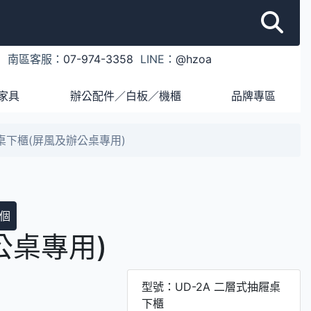
1
南區客服：
07-974-3358
LINE：
@hzoa
家具
辦公配件／白板／機櫃
品牌專區
屜桌下櫃(屏風及辦公桌專用)
個
公桌專用)
型號：UD-2A 二層式抽屜桌
下櫃