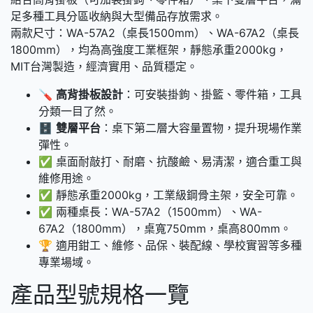
足多種工具分區收納與大型備品存放需求。
兩款尺寸：WA-57A2（桌長1500mm）、WA-67A2（桌長
1800mm），均為高強度工業框架，靜態承重2000kg，
MIT台灣製造，經濟實用、品質穩定。
🪛
高背掛板設計
：可安裝掛鉤、掛籃、零件箱，工具
分類一目了然。
🗄️
雙層平台
：桌下第二層大容量置物，提升現場作業
彈性。
✅ 桌面耐敲打、耐磨、抗酸鹼、易清潔，適合重工與
維修用途。
✅ 靜態承重2000kg，工業級鋼骨主架，安全可靠。
✅ 兩種桌長：WA-57A2（1500mm）、WA-
67A2（1800mm），桌寬750mm，桌高800mm。
🏆 適用鉗工、維修、品保、裝配線、學校實習等多種
專業場域。
產品型號規格一覽