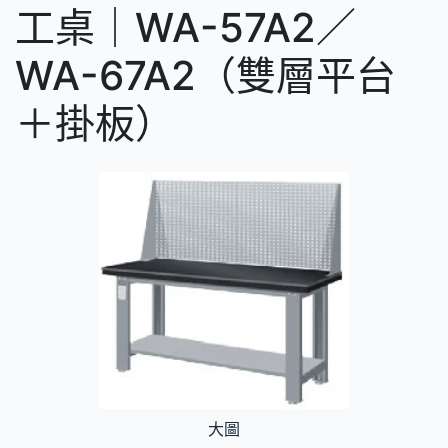
工桌｜WA-57A2／
WA-67A2（雙層平台
＋掛板）
大圖