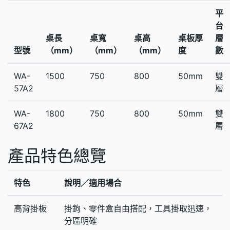
平
台
桌長
桌寬
桌高
桌板厚
層
型號
（mm）
（mm）
（mm）
度
數
WA-
1500
750
800
50mm
雙
57A2
層
WA-
1800
750
800
50mm
雙
67A2
層
產品特色總覽
特色
說明／適用場合
高背掛板
掛鉤、零件盒自由搭配，工具掛取迅速，
分區明確