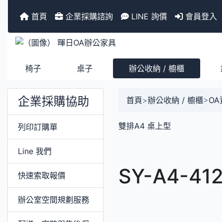
首頁
企業採購諮詢
LINE 詢價
會員登入
椅子
桌子
辦公收納 / 櫥櫃
企業採購協助
首頁
>
辦公收納 / 櫥櫃
>
O
雙排A4 桌上型
列印訂購單
Line 我們
SY-A4-4
快速索取報價
辦公室空間規劃服務