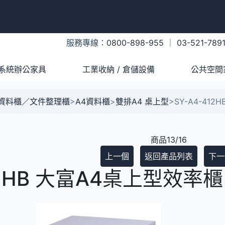
服務專線：
0800-898-955
｜
03-521-789
系統辦公家具
工業收納 / 倉儲設備
公共空間
A資料櫃／文件整理櫃
>
A4資料櫃
>
雙排A4 桌上型
>
SY-A4-41
商品13/16
上一個
返回產品列表
下一
12HB 大富A4桌上型效率櫃