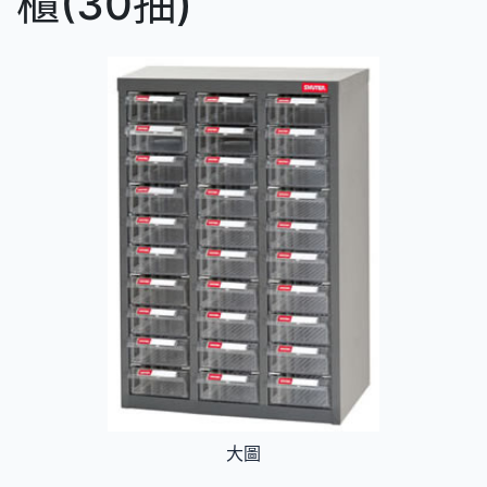
櫃(30抽)
大圖