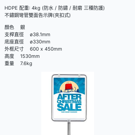
HDPE 配重: 4kg (防水 / 防鏽 / 耐磨 三種防護)
不鏽鋼彎管雙面告示牌(夾扣式)
顏色 銀
支桿直徑 ø38.1mm
底座直徑 ø330mm
外框尺寸 600 x 450mm
高度 1530mm
重量 7.6kg