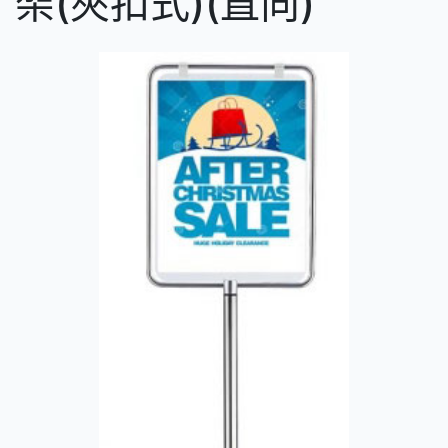
架(夾扣式)(直向)