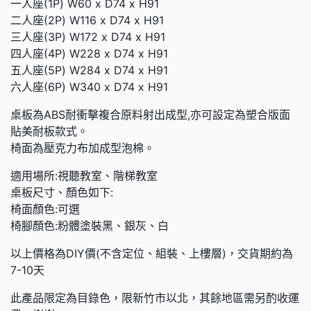
一人座(1P) W60 x D74 x H91
二人座(2P) W116 x D74 x H91
三人座(3P) W172 x D74 x H91
四人座(4P) W228 x D74 x H91
五人座(5P) W284 x D74 x H91
六人座(6P) W340 x D74 x H91
桌板為ABS耐衝擊複合原料射出成型,亦可設定為塑合版面
貼美耐板款式。
椅面為壓克力布加成型泡棉。
適用場所:視聽教室、階梯教室
桌板尺寸、顏色如下:
椅面顏色:可選
椅腳顏色:粉體塗裝黑、銀灰、白
以上價格為DIY價(不含定位、組裝、上樓層)，交貨期約為
7-10天
此產品限定為目錄色，限新竹市以北，其餘地區需另酌收運