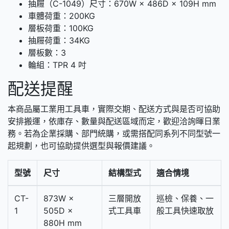
抽屜（C-1049）尺寸：670W × 486D × 109H mm
車體荷重：200KG
層板荷重：100KG
抽屜荷重：34KG
層板數：3
輪組：TPR 4 吋
配送提醒
本商品屬工業用工具車，實際交期、配送方式與是否可協助
安排搬運，依庫存、數量與配送區域而定，歡迎洽詢暉日業
務。若為企業採購、部門統購，或需搭配同系列不同型號一
起規劃，也可協助提供選型與報價建議。
型號
尺寸
結構型式
適合情境
CT-
873W ×
三層開放
巡檢、保養、一
1
505D ×
式工具車
般工具快速取放
880H mm