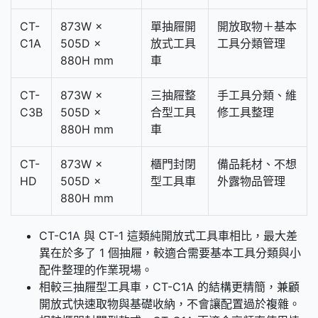
CT-
873W ×
單抽屜開
開放取物＋基本
C1A
505D ×
放式工具
工具分類管理
880H mm
車
CT-
873W ×
三抽屜整
手工具分類、維
C3B
505D ×
合型工具
修工具整理
880H mm
車
CT-
873W ×
櫃門封閉
備品耗材、不想
HD
505D ×
型工具車
外露物品管理
880H mm
CT-C1A 與 CT-1 這類純開放式工具車相比，最大差
異在於多了 1 個抽屜，較適合需要基本工具分類與小
配件整理的作業現場。
相較三抽屜型工具車，CT-C1A 的結構更精簡，兼顧
開放式快速取物與基礎收納，不會讓配置過於複雜。