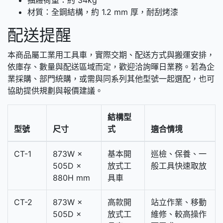
材質：全鋼結構，約 1.2 mm 厚，耐刮烤漆
配送提醒
本商品屬工業用工具車，實際交期、配送方式與搬運安排，
依庫存、數量與配送區域而定，歡迎洽詢暉日業務。若為企
業採購、部門統購，或需與同系列其他型號一起選配，也可
協助提供規劃與報價建議。
結構型
型號
尺寸
式
適合情境
CT-1
873W ×
基本開
巡檢、保養、一
505D ×
放式工
般工具快速取放
880H mm
具車
CT-2
873W ×
高款開
站立作業、移動
505D ×
放式工
維修、較高操作