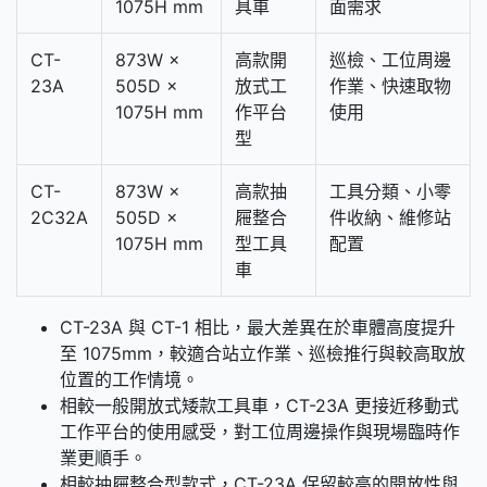
1075H mm
具車
面需求
CT-
873W ×
高款開
巡檢、工位周邊
23A
505D ×
放式工
作業、快速取物
1075H mm
作平台
使用
型
CT-
873W ×
高款抽
工具分類、小零
2C32A
505D ×
屜整合
件收納、維修站
1075H mm
型工具
配置
車
CT-23A 與 CT-1 相比，最大差異在於車體高度提升
至 1075mm，較適合站立作業、巡檢推行與較高取放
位置的工作情境。
相較一般開放式矮款工具車，CT-23A 更接近移動式
工作平台的使用感受，對工位周邊操作與現場臨時作
業更順手。
相較抽屜整合型款式，CT-23A 保留較高的開放性與