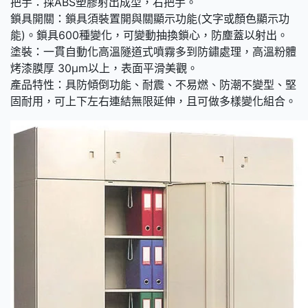
把手：採ABS塑膠射出成型，右把手。
鎖具開關：鎖具須裝置開與關顯示功能(文字或顏色顯示功
能)。鎖具600種變化，可變動抽換鎖心，防塵蓋以射出。
塗裝：一貫自動化高溫隧道式噴霧多到防鏽處理，高溫粉體
烤漆膜厚 30μm以上，表面平滑美觀。
產品特性：具防傾倒功能、耐震、不易燃、防潮不變型、堅
固耐用，可上下左右連結無限延伸，且可做多樣變化組合。