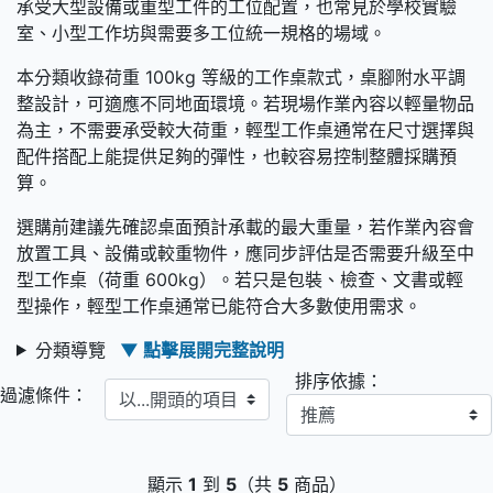
承受大型設備或重型工件的工位配置，也常見於學校實驗
室、小型工作坊與需要多工位統一規格的場域。
本分類收錄荷重 100kg 等級的工作桌款式，桌腳附水平調
整設計，可適應不同地面環境。若現場作業內容以輕量物品
為主，不需要承受較大荷重，輕型工作桌通常在尺寸選擇與
配件搭配上能提供足夠的彈性，也較容易控制整體採購預
算。
選購前建議先確認桌面預計承載的最大重量，若作業內容會
放置工具、設備或較重物件，應同步評估是否需要升級至中
型工作桌（荷重 600kg）。若只是包裝、檢查、文書或輕
型操作，輕型工作桌通常已能符合大多數使用需求。
分類導覽
▼ 點擊展開完整說明
排序依據：
以...開頭的項目
過濾條件：
顯示
1
到
5
（共
5
商品）