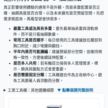
真正影響使用體驗的通常不是外觀，而是承重配置是否正
確、抽屜高度是否合理，以及未來擴充是否預留空間。先把
需求框起來，再看型號會快很多。
最重工具或治具有多重：
要先看單抽承重與滑軌條
件，而不是只看抽屜數量。
常用工具是否順手：
每日使用的工具建議放在腰部到
胸口附近，減少彎腰與翻找。
半年內是否可能擴編：
建議預留部分空間，並維持規
格一致性，方便後續延伸配置。
是否多人共用：
若有輪班交接與多人管理需求，標
示、鎖具與盤點方式會更重要。
是否需要固定分類：
工具櫃適合作為主收納中心，避
免工具跟著人員流動而分散。
工業工具櫃｜其他選購細節
▼ 點擊展開完整說明