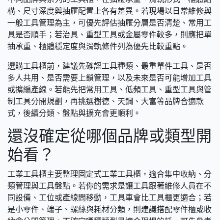
構、尺寸深度與抽屜配置上各有差異。若現場以日常維修與
一般工具管理為主，可優先評估抽屜分層是否清楚、常用工
具是否順手；若治具、重型工具或金屬零件較多，則應把單
抽承重、櫃體穩定度與滑軌條件列為優先比較重點。
選購工具櫃前，建議先確認工具種類、最重單件工具、是否
多人共用、是否需要上鎖管理，以及未來是否可能增加工具
或擴編產線。若能先把常用工具、低頻工具、重型工具與管
制工具分開規劃，再挑選樹德、天鋼、大富等品牌合適款
式，後續分類、盤點與擴充會更順利。
還沒確定從哪個品牌或類型開
始看？
工業工具櫃主要整理固定式工業工具櫃，適合集中收納、分
類管理與工具盤點。若你的需求是讓工具跟著維修人員在不
同設備、工位或產線間移動，工具車會比工具櫃更適合；若
是小零件、端子、螺絲與耗材分類，則建議搭配零件櫃或收