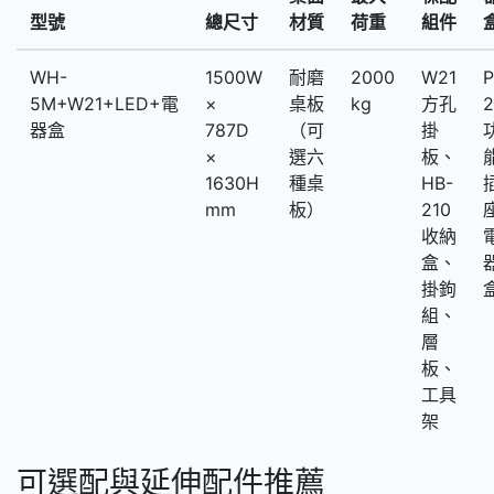
型號
總尺寸
材質
荷重
組件
WH-
1500W
耐磨
2000
W21
P
5M+W21+LED+電
×
桌板
kg
方孔
器盒
787D
（可
掛
×
選六
板、
1630H
種桌
HB-
mm
板）
210
收納
盒、
掛鉤
組、
層
板、
工具
架
可選配與延伸配件推薦