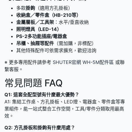
多款
掛鉤
（適用方孔掛板）
收納盒／零件盒（HB-210等）
金屬層板／工具架
：水平/垂直收納
照明燈具（LED-14）
PS-2多功能插座/電器盒
吊櫃、抽屜等配件
（需加購，非標配）
其他特殊配件可依需求擴充，歡迎洽詢
※ 更多專用配件請參考
SHUTER官網 WH-5M配件區
或聯
繫客服。
常見問題 FAQ
Q1: 這套全配型號有什麼最大優勢？
A1: 集結工作桌、方孔掛板、LED燈、電器盒、零件盒等專
業組件，能一站式整合工作空間，工具/零件分類取用最高
效。
Q2: 方孔掛板和掛鉤有什麼用處？