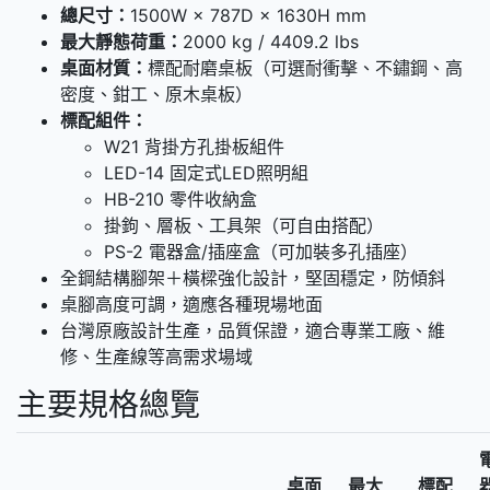
總尺寸：
1500W × 787D × 1630H mm
最大靜態荷重：
2000 kg / 4409.2 lbs
桌面材質：
標配耐磨桌板（可選耐衝擊、不鏽鋼、高
密度、鉗工、原木桌板）
標配組件：
W21 背掛方孔掛板組件
LED-14 固定式LED照明組
HB-210 零件收納盒
掛鉤、層板、工具架（可自由搭配）
PS-2 電器盒/插座盒（可加裝多孔插座）
全鋼結構腳架＋橫樑強化設計，堅固穩定，防傾斜
桌腳高度可調，適應各種現場地面
台灣原廠設計生產，品質保證，適合專業工廠、維
修、生產線等高需求場域
主要規格總覽
桌面
最大
標配