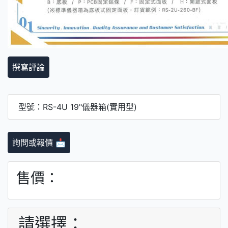
撰寫評論
型號：RS-4U 19"儀器箱(實用型)
詢問或報價 📩
售價：
請選擇：